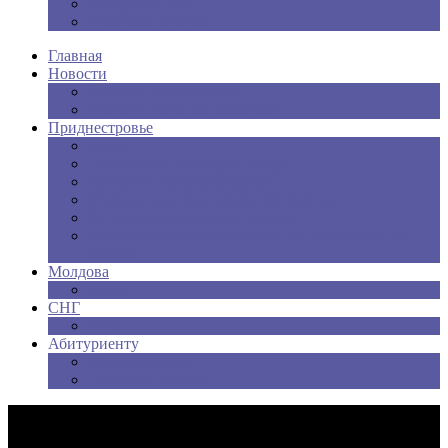
Специальности
Полезные советы
Главная
Новости
Новости образования
Новости учебных заведений
Приднестровье
Вузы
Техникумы, колледжи, лицеи
Обучение на производстве
Учебные центры, курсы, автошколы
Спортивные центры и школы
Художественные, музыкальные, танцевальные
школы
Молдова
Вузы
СНГ
Вузы
Абитуриенту
Специальности
Полезные советы