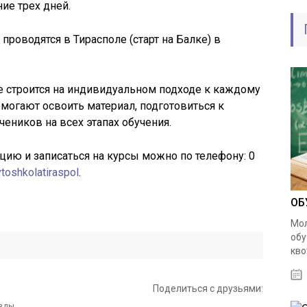
ние трех дней.
роводятся в Тирасполе (старт на Балке) в
е строится на индивидуальном подходе к каждому
могают освоить материал, подготовиться к
еников на всех этапах обучения.
ию и записаться на курсы можно по телефону: 0
vtoshkolatiraspol
.
ОБ
Мол
обу
кво
Поделиться с друзьями: