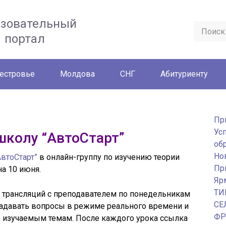
азовательный
портал
естровье
Молдова
СНГ
Абитуриенту
Пр
Ус
школу “АвтоСтарт”
об
Но
втоСтарт”
в онлайн-группу по изучению теории
Пр
а 10 июня.
Яр
ТИ
х трансляций с преподавателем по понедельникам
СЕ
 задавать вопросы в режиме реального времени и
ФР
о изучаемым темам. После каждого урока ссылка