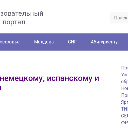
азовательный
портал
естровье
Молдова
СНГ
Абитуриенту
Пр
Ус
 немецкому, испанскому и
об
м
Но
Пр
Яр
ТИ
СЕ
ФР