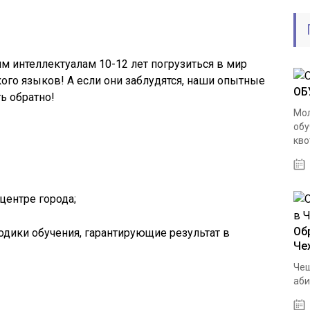
 интеллектуалам 10-12 лет погрузиться в мир
ого языков! А если они заблудятся, наши опытные
ОБ
ь обратно!
Мол
обу
кво
центре города;
Об
ики обучения, гарантирующие результат в
Че
Чеш
аби