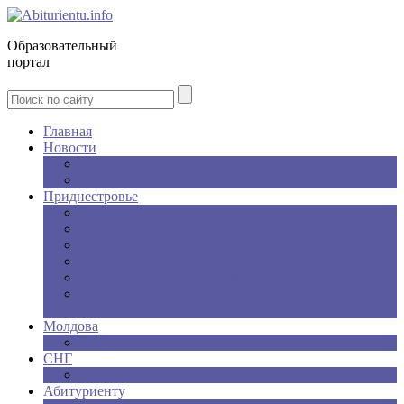
Образовательный
портал
Главная
Новости
Новости образования
Новости учебных заведений
Приднестровье
Вузы
Техникумы, колледжи, лицеи
Обучение на производстве
Учебные центры, курсы, автошколы
Спортивные центры и школы
Художественные, музыкальные, танцевальные
школы
Молдова
Вузы
СНГ
Вузы
Абитуриенту