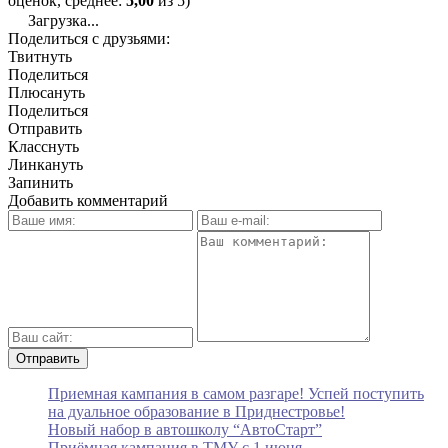
оценок, среднее:
5,00
из 5)
Загрузка...
Поделиться с друзьями:
Твитнуть
Поделиться
Плюсануть
Поделиться
Отправить
Класснуть
Линкануть
Запинить
Добавить комментарий
Приемная кампания в самом разгаре! Успей поступить
на дуальное образование в Приднестровье!
Новый набор в автошколу “АвтоСтарт”
Приёмная кампания в ТМУ с 1 июня