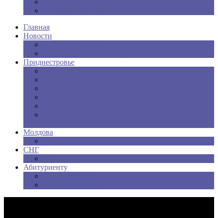
Специальности
Полезные советы
Главная
Новости
Новости образования
Новости учебных заведений
Приднестровье
Вузы
Техникумы, колледжи, лицеи
Обучение на производстве
Учебные центры, курсы, автошколы
Спортивные центры и школы
Художественные, музыкальные, танцевальные
школы
Молдова
Вузы
СНГ
Вузы
Абитуриенту
Специальности
Полезные советы