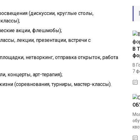
освещения (дискуссии, круглые столы,
классы);
ческие акции, флешмобы);
ассы, лекции, презентации, встречи с
В 
фо
лощадки, нетворкинг, отправка открыток, работа
В Г
7 ф
и, концерты, арт-терапия);
жизни (соревнования, турниры, мастер-классы).
ОБ
Мол
обу
кво